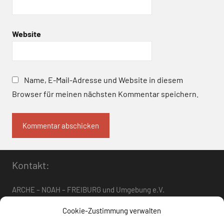
Website
Name, E-Mail-Adresse und Website in diesem
Browser für meinen nächsten Kommentar speichern.
Kontakt:
ARCHE – NOAH – FREIBURG und Umgebung e.V.
Telefon:
0761 – 4 01 12 30
oder
07662 – 9 42 06
Cookie-Zustimmung verwalten
arche-noah-freiburg[at]freenet.de