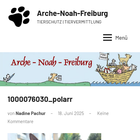
Zum
Arche-Noah-Freiburg
Inhalt
springen
TIERSCHUTZ | TIERVERMITTLUNG
Menü
1000076030_polarr
von
Nadine Pachur
18. Juni 2025
Keine
Kommentare