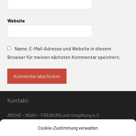
Website
Name, E-Mail-Adresse und Website in diesem
Browser für meinen nächsten Kommentar speichern.
Kontakt:
ARCHE – NOAH – FREIBURG und Umgebung e.V.
Telefon:
0761 – 4 01 12 30
oder
07662 – 9 42 06
Cookie-Zustimmung verwalten
arche-noah-freiburg[at]freenet.de