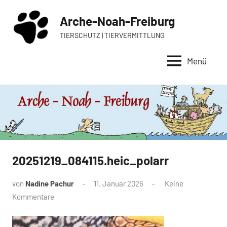
Zum
Arche-Noah-Freiburg
Inhalt
springen
TIERSCHUTZ | TIERVERMITTLUNG
Menü
20251219_084115.heic_polarr
von
Nadine Pachur
11. Januar 2026
Keine
Kommentare