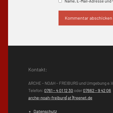
Name, E-Mail-Adresse und 
Kontakt:
ARCHE – NOAH – FREIBURG und Umgebung e.V
Telefon:
0761 – 4 01 12 30
oder
07662 – 9 42 06
arche-noah-freiburg[at]freenet.de
Datenschutz