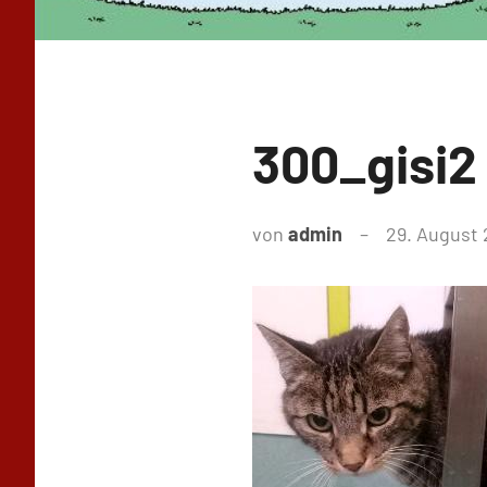
300_gisi2
von
admin
29. August