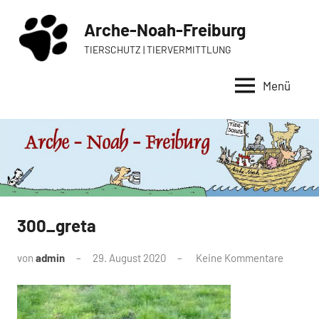
Zum
Arche-Noah-Freiburg
Inhalt
springen
TIERSCHUTZ | TIERVERMITTLUNG
Menü
300_greta
von
admin
29. August 2020
Keine Kommentare