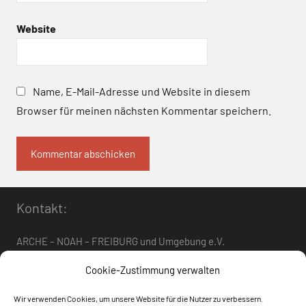
Website
Name, E-Mail-Adresse und Website in diesem
Browser für meinen nächsten Kommentar speichern.
Kontakt:
ARCHE – NOAH – FREIBURG und Umgebung e.V.
Telefon:
0761 – 4 01 12 30
oder
07662 – 9 42 06
Cookie-Zustimmung verwalten
arche-noah-freiburg[at]freenet.de
Wir verwenden Cookies, um unsere Website für die Nutzer zu verbessern.