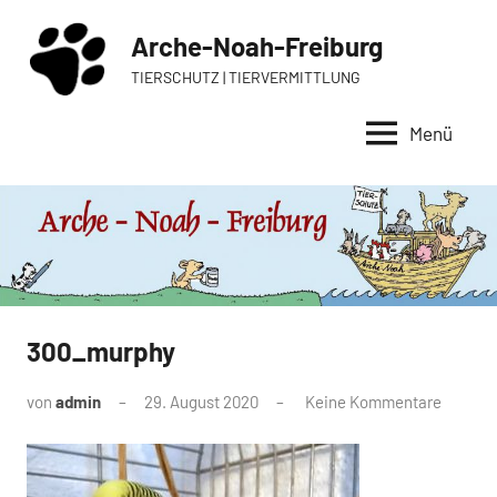
Zum
Arche-Noah-Freiburg
Inhalt
springen
TIERSCHUTZ | TIERVERMITTLUNG
Menü
300_murphy
von
admin
29. August 2020
Keine Kommentare