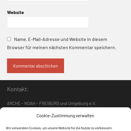
Website
Name, E-Mail-Adresse und Website in diesem
Browser für meinen nächsten Kommentar speichern.
Kontakt:
ARCHE – NOAH – FREIBURG und Umgebung e.V.
Telefon:
0761 – 4 01 12 30
oder
07662 – 9 42 06
Cookie-Zustimmung verwalten
arche-noah-freiburg[at]freenet.de
Wir verwenden Cookies, um unsere Website für die Nutzer zu verbessern.