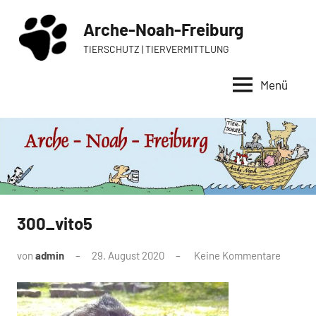
Zum
Arche-Noah-Freiburg
Inhalt
springen
TIERSCHUTZ | TIERVERMITTLUNG
Menü
300_vito5
von
admin
29. August 2020
Keine Kommentare