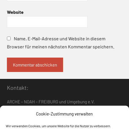
Website
Name, E-Mail-Adresse und Website in diesem
Browser für meinen nächsten Kommentar speichern.
Kontakt:
ARCHE – NOAH – FREIBURG und Umgebung e.V.
Telefon:
0761 – 4 01 12 30
oder
07662 – 9 42 06
Cookie-Zustimmung verwalten
arche-noah-freiburg[at]freenet.de
Wir verwenden Cookies, um unsere Website für die Nutzer zu verbessern.