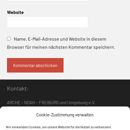
Website
Name, E-Mail-Adresse und Website in diesem
Browser für meinen nächsten Kommentar speichern.
Kontakt:
ARCHE – NOAH – FREIBURG und Umgebung e.V.
Telefon:
0761 – 4 01 12 30
oder
07662 – 9 42 06
Cookie-Zustimmung verwalten
arche-noah-freiburg[at]freenet.de
Wir verwenden Cookies, um unsere Website für die Nutzer zu verbessern.