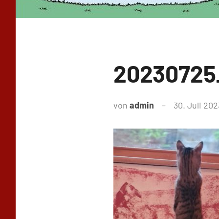
20230725
von
admin
30. Juli 202