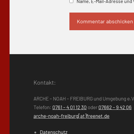
Name, E-Mail-Adresse und 
Kontakt:
ARCHE – NOAH – FREIBURG und Umgebung e.V
Telefon:
0761 – 4 01 12 30
oder
07662 – 9 42 06
arche-noah-freiburg[at]freenet.de
Datenschutz