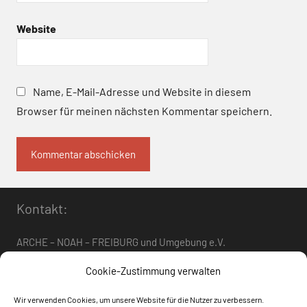
Website
Name, E-Mail-Adresse und Website in diesem
Browser für meinen nächsten Kommentar speichern.
Kontakt:
ARCHE – NOAH – FREIBURG und Umgebung e.V.
Telefon:
0761 – 4 01 12 30
oder
07662 – 9 42 06
Cookie-Zustimmung verwalten
arche-noah-freiburg[at]freenet.de
Wir verwenden Cookies, um unsere Website für die Nutzer zu verbessern.