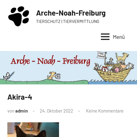
Zum
Arche-Noah-Freiburg
Inhalt
springen
TIERSCHUTZ | TIERVERMITTLUNG
Menü
Akira-4
von
admin
24. Oktober 2022
Keine Kommentare