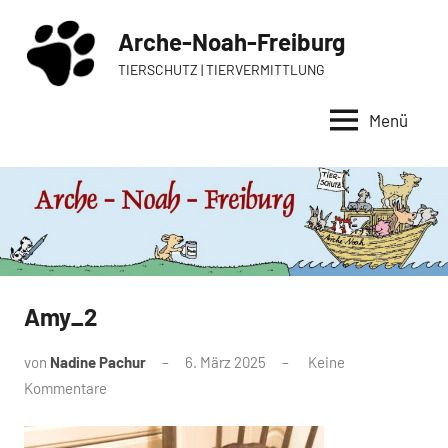
Zum
Arche-Noah-Freiburg
Inhalt
springen
TIERSCHUTZ | TIERVERMITTLUNG
Menü
Amy_2
von
Nadine Pachur
6. März 2025
Keine
Kommentare