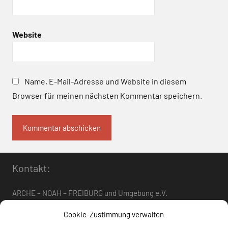
Website
Name, E-Mail-Adresse und Website in diesem
Browser für meinen nächsten Kommentar speichern.
Kontakt:
ARCHE – NOAH – FREIBURG und Umgebung e.V.
Telefon:
0761 – 4 01 12 30
oder
07662 – 9 42 06
Cookie-Zustimmung verwalten
arche-noah-freiburg[at]freenet.de