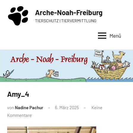
Zum
Arche-Noah-Freiburg
Inhalt
springen
TIERSCHUTZ | TIERVERMITTLUNG
Menü
Amy_4
von
Nadine Pachur
6. März 2025
Keine
Kommentare