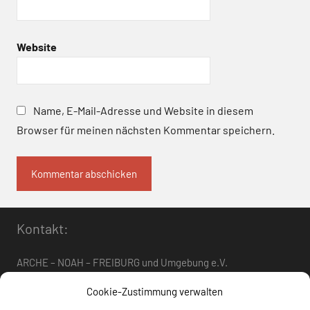
Website
Name, E-Mail-Adresse und Website in diesem
Browser für meinen nächsten Kommentar speichern.
Kontakt:
ARCHE – NOAH – FREIBURG und Umgebung e.V.
Telefon:
0761 – 4 01 12 30
oder
07662 – 9 42 06
Cookie-Zustimmung verwalten
arche-noah-freiburg[at]freenet.de