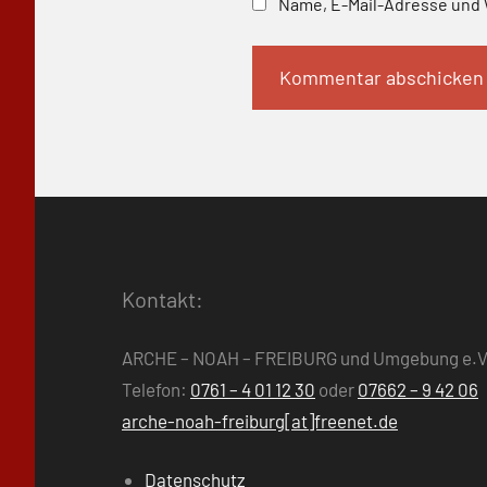
Name, E-Mail-Adresse und 
Kontakt:
ARCHE – NOAH – FREIBURG und Umgebung e.V
Telefon:
0761 – 4 01 12 30
oder
07662 – 9 42 06
arche-noah-freiburg[at]freenet.de
Datenschutz