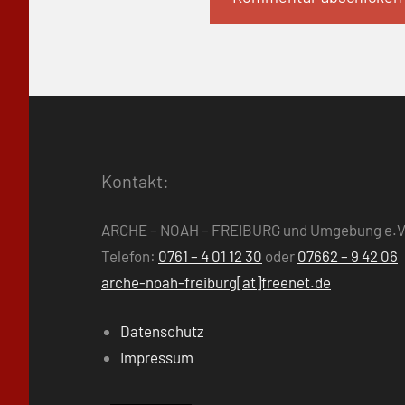
Kontakt:
ARCHE – NOAH – FREIBURG und Umgebung e.V
Telefon:
0761 – 4 01 12 30
oder
07662 – 9 42 06
arche-noah-freiburg[at]freenet.de
Datenschutz
Impressum