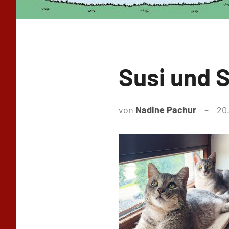
Susi und S
von
Nadine Pachur
20