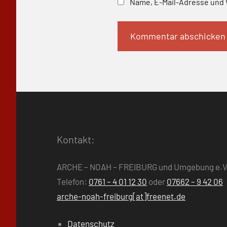
Name, E-Mail-Adresse und 
Kontakt:
ARCHE – NOAH – FREIBURG und Umgebung e.V
Telefon:
0761 – 4 01 12 30
oder
07662 – 9 42 06
arche-noah-freiburg[at]freenet.de
Datenschutz