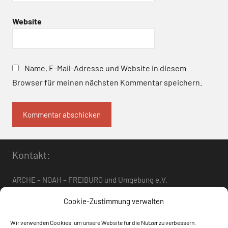
Website
Name, E-Mail-Adresse und Website in diesem
Browser für meinen nächsten Kommentar speichern.
Kontakt:
ARCHE – NOAH – FREIBURG und Umgebung e.V.
Telefon:
0761 – 4 01 12 30
oder
07662 – 9 42 06
Cookie-Zustimmung verwalten
arche-noah-freiburg[at]freenet.de
Wir verwenden Cookies, um unsere Website für die Nutzer zu verbessern.