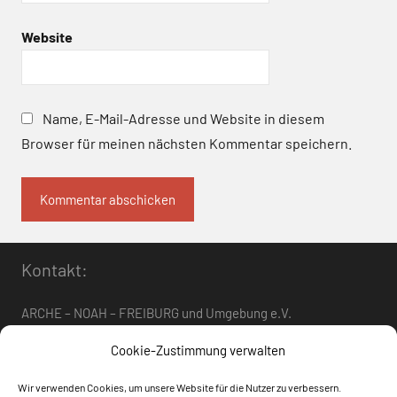
Website
Name, E-Mail-Adresse und Website in diesem
Browser für meinen nächsten Kommentar speichern.
Kontakt:
ARCHE – NOAH – FREIBURG und Umgebung e.V.
Telefon:
0761 – 4 01 12 30
oder
07662 – 9 42 06
Cookie-Zustimmung verwalten
arche-noah-freiburg[at]freenet.de
Wir verwenden Cookies, um unsere Website für die Nutzer zu verbessern.