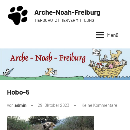
Zum
Arche-Noah-Freiburg
Inhalt
springen
TIERSCHUTZ | TIERVERMITTLUNG
Menü
Hobo-5
von
admin
29. Oktober 2023
Keine Kommentare