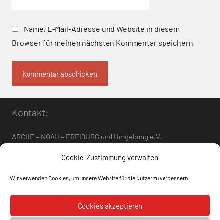
Name, E-Mail-Adresse und Website in diesem
Browser für meinen nächsten Kommentar speichern.
Kontakt:
ARCHE – NOAH – FREIBURG und Umgebung e.V.
Telefon:
0761 – 4 01 12 30
oder
07662 – 9 42 06
Cookie-Zustimmung verwalten
arche-noah-freiburg[at]freenet.de
Wir verwenden Cookies, um unsere Website für die Nutzer zu verbessern.
Datenschutz
Impressum
Cookies akzeptieren