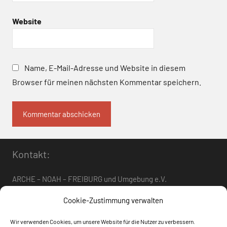
Website
Name, E-Mail-Adresse und Website in diesem
Browser für meinen nächsten Kommentar speichern.
Kontakt:
ARCHE – NOAH – FREIBURG und Umgebung e.V.
Telefon:
0761 – 4 01 12 30
oder
07662 – 9 42 06
Cookie-Zustimmung verwalten
arche-noah-freiburg[at]freenet.de
Wir verwenden Cookies, um unsere Website für die Nutzer zu verbessern.