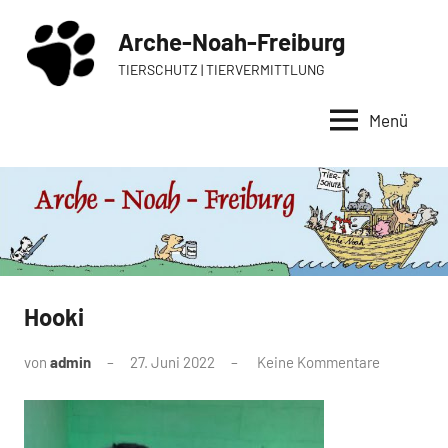
Zum
Arche-Noah-Freiburg
Inhalt
springen
TIERSCHUTZ | TIERVERMITTLUNG
Menü
Hooki
von
admin
27. Juni 2022
Keine Kommentare