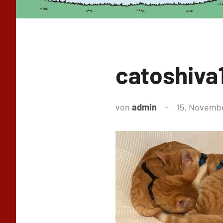
catoshiva
von
admin
15. Novemb