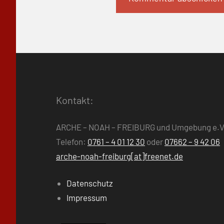
Kontakt:
ARCHE – NOAH – FREIBURG und Umgebung e.V
Telefon:
0761 – 4 01 12 30
oder
07662 – 9 42 06
arche-noah-freiburg[at]freenet.de
Datenschutz
Impressum