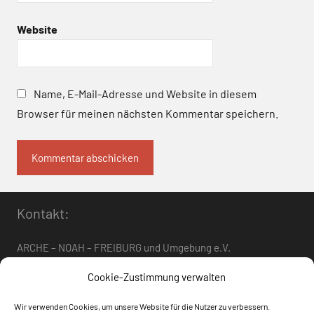
Website
Name, E-Mail-Adresse und Website in diesem
Browser für meinen nächsten Kommentar speichern.
Kontakt:
ARCHE – NOAH – FREIBURG und Umgebung e.V.
Telefon:
0761 – 4 01 12 30
oder
07662 – 9 42 06
Cookie-Zustimmung verwalten
arche-noah-freiburg[at]freenet.de
Wir verwenden Cookies, um unsere Website für die Nutzer zu verbessern.