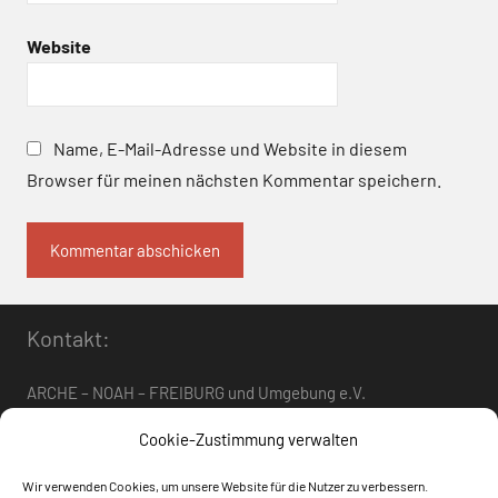
Website
Name, E-Mail-Adresse und Website in diesem
Browser für meinen nächsten Kommentar speichern.
Kontakt:
ARCHE – NOAH – FREIBURG und Umgebung e.V.
Telefon:
0761 – 4 01 12 30
oder
07662 – 9 42 06
Cookie-Zustimmung verwalten
arche-noah-freiburg[at]freenet.de
Wir verwenden Cookies, um unsere Website für die Nutzer zu verbessern.