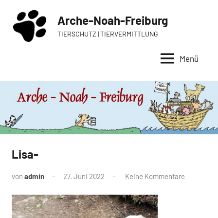
Zum
Arche-Noah-Freiburg
Inhalt
springen
TIERSCHUTZ | TIERVERMITTLUNG
Menü
Lisa-
von
admin
27. Juni 2022
Keine Kommentare