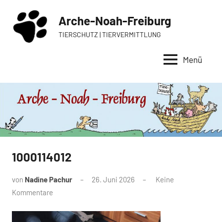
Zum
Arche-Noah-Freiburg
Inhalt
springen
TIERSCHUTZ | TIERVERMITTLUNG
Menü
1000114012
von
Nadine Pachur
26. Juni 2026
Keine
Kommentare