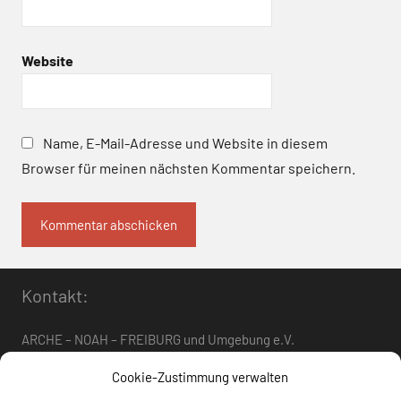
Website
Name, E-Mail-Adresse und Website in diesem
Browser für meinen nächsten Kommentar speichern.
Kontakt:
ARCHE – NOAH – FREIBURG und Umgebung e.V.
Telefon:
0761 – 4 01 12 30
oder
07662 – 9 42 06
Cookie-Zustimmung verwalten
arche-noah-freiburg[at]freenet.de