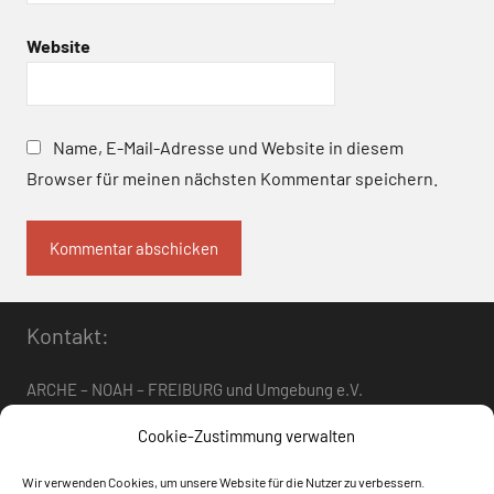
Website
Name, E-Mail-Adresse und Website in diesem
Browser für meinen nächsten Kommentar speichern.
Kontakt:
ARCHE – NOAH – FREIBURG und Umgebung e.V.
Telefon:
0761 – 4 01 12 30
oder
07662 – 9 42 06
Cookie-Zustimmung verwalten
arche-noah-freiburg[at]freenet.de
Wir verwenden Cookies, um unsere Website für die Nutzer zu verbessern.