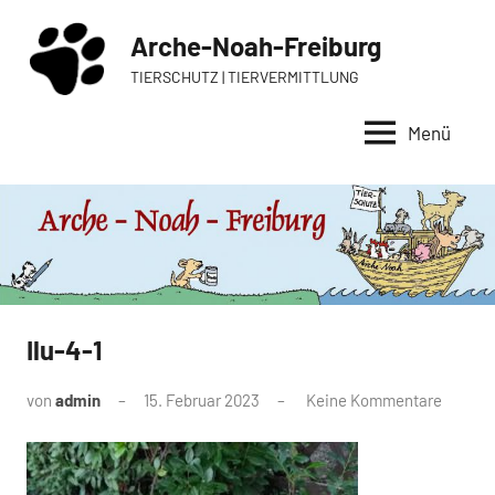
Zum
Arche-Noah-Freiburg
Inhalt
springen
TIERSCHUTZ | TIERVERMITTLUNG
Menü
Ilu-4-1
von
admin
15. Februar 2023
Keine Kommentare