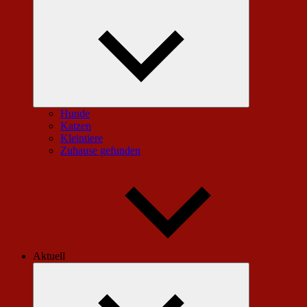
Untermenü
öffnen
Hunde
Katzen
Kleintiere
Zuhause gefunden
Aktuell
Untermenü
öffnen