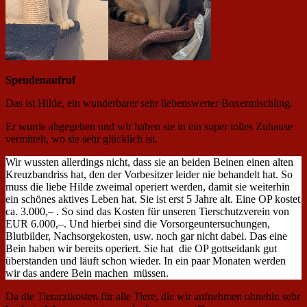
Spendenaufruf
Das ist Hilde, ein wunderbarer sehr liebenswerter Boxermischling.
Er wurde abgegeben und wir haben sie in ein super tolles Zuhause
vermittelt, wo sie sehr glücklich ist.
Wir wussten allerdings nicht, dass sie an beiden Beinen einen alten
Kreuzbandriss hat, den der Vorbesitzer leider nie behandelt hat. So
muss die liebe Hilde zweimal operiert werden, damit sie weiterhin
ein schönes aktives Leben hat. Sie ist erst 5 Jahre alt. Eine OP kostet
ca. 3.000,– . So sind das Kosten für unseren Tierschutzverein von
EUR 6.000,–. Und hierbei sind die Vorsorgeuntersuchungen,
Blutbilder, Nachsorgekosten, usw. noch gar nicht dabei. Das eine
Bein haben wir bereits operiert. Sie hat die OP gottseidank gut
überstanden und läuft schon wieder. In ein paar Monaten werden
wir das andere Bein machen müssen.
Da die Tierarztkosten für alle Tiere, die wir aufnehmen ohnehin sehr