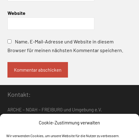
Website
Name, E-Mail-Adresse und Website in diesem
Browser für meinen nächsten Kommentar speichern.
Kontakt:
ARCHE – NOAH – FREIBURG und Umgebung e.V.
Telefon:
0761 – 4 01 12 30
oder
07662 – 9 42 06
Cookie-Zustimmung verwalten
arche-noah-freiburg[at]freenet.de
Wir verwenden Cookies, um unsere Website für die Nutzer zu verbessern.