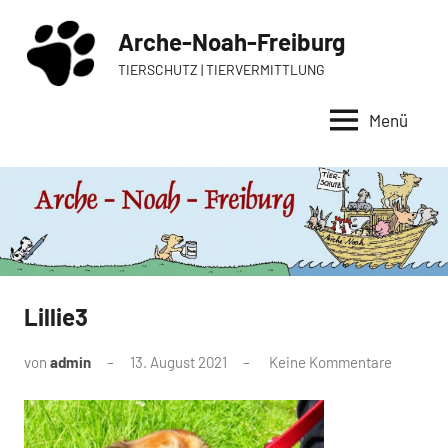
Zum
Arche-Noah-Freiburg
Inhalt
springen
TIERSCHUTZ | TIERVERMITTLUNG
Menü
Lillie3
von
admin
13. August 2021
Keine Kommentare