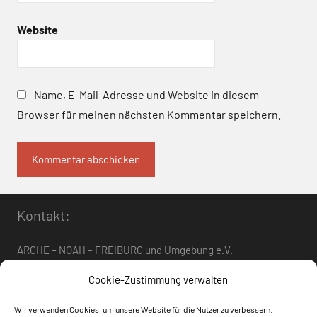
Website
Name, E-Mail-Adresse und Website in diesem
Browser für meinen nächsten Kommentar speichern.
Kontakt:
ARCHE – NOAH – FREIBURG und Umgebung e.V.
Telefon:
0761 – 4 01 12 30
oder
07662 – 9 42 06
Cookie-Zustimmung verwalten
arche-noah-freiburg[at]freenet.de
Wir verwenden Cookies, um unsere Website für die Nutzer zu verbessern.