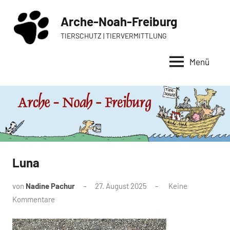
Zum
Arche-Noah-Freiburg
Inhalt
springen
TIERSCHUTZ | TIERVERMITTLUNG
Menü
Luna
von
Nadine Pachur
27. August 2025
Keine
Kommentare