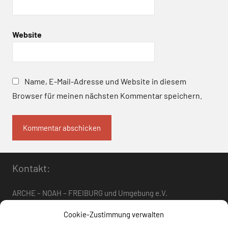
Website
Name, E-Mail-Adresse und Website in diesem
Browser für meinen nächsten Kommentar speichern.
Kontakt:
ARCHE – NOAH – FREIBURG und Umgebung e.V.
Telefon:
0761 – 4 01 12 30
oder
07662 – 9 42 06
Cookie-Zustimmung verwalten
arche-noah-freiburg[at]freenet.de