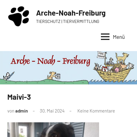
Zum
Arche-Noah-Freiburg
Inhalt
springen
TIERSCHUTZ | TIERVERMITTLUNG
Menü
Maivi-3
von
admin
30. Mai 2024
Keine Kommentare