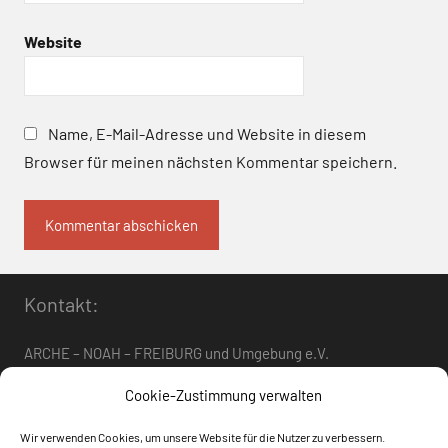
Website
Name, E-Mail-Adresse und Website in diesem
Browser für meinen nächsten Kommentar speichern.
Kontakt:
ARCHE – NOAH – FREIBURG und Umgebung e.V.
Telefon:
0761 – 4 01 12 30
oder
07662 – 9 42 06
Cookie-Zustimmung verwalten
arche-noah-freiburg[at]freenet.de
Wir verwenden Cookies, um unsere Website für die Nutzer zu verbessern.