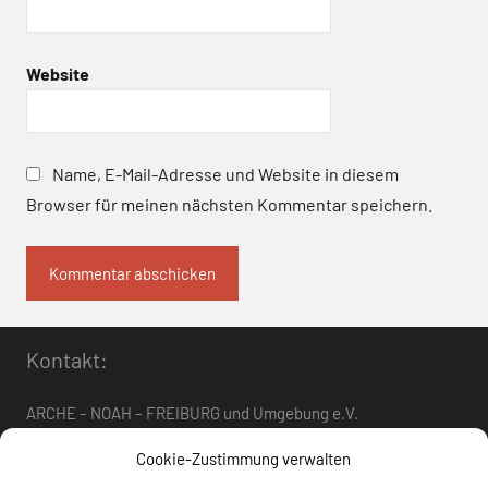
Website
Name, E-Mail-Adresse und Website in diesem
Browser für meinen nächsten Kommentar speichern.
Kontakt:
ARCHE – NOAH – FREIBURG und Umgebung e.V.
Telefon:
0761 – 4 01 12 30
oder
07662 – 9 42 06
Cookie-Zustimmung verwalten
arche-noah-freiburg[at]freenet.de