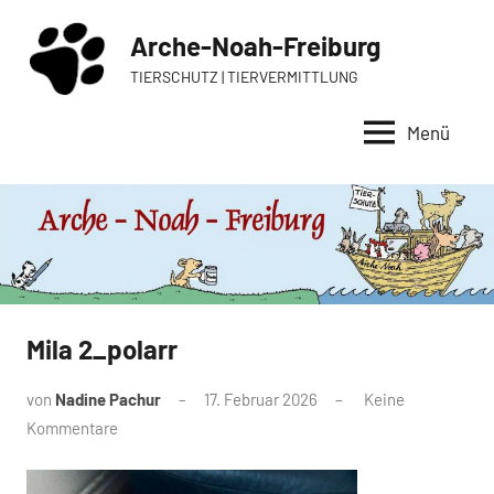
Zum
Arche-Noah-Freiburg
Inhalt
springen
TIERSCHUTZ | TIERVERMITTLUNG
Menü
Mila 2_polarr
von
Nadine Pachur
17. Februar 2026
Keine
Kommentare