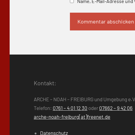
Name, E-Mail-Adresse und 
Kontakt:
ARCHE – NOAH – FREIBURG und Umgebung e.V
Telefon:
0761 – 4 01 12 30
oder
07662 – 9 42 06
arche-noah-freiburg[at]freenet.de
Datenschutz