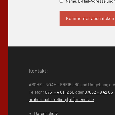
Name, E-Mail-Adresse und 
Kontakt:
ARCHE – NOAH – FREIBURG und Umgebung e.V
Telefon:
0761 – 4 01 12 30
oder
07662 – 9 42 06
arche-noah-freiburg[at]freenet.de
Datenschutz