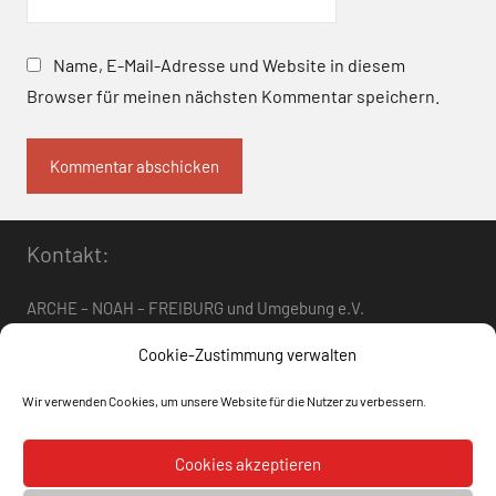
Name, E-Mail-Adresse und Website in diesem
Browser für meinen nächsten Kommentar speichern.
Kontakt:
ARCHE – NOAH – FREIBURG und Umgebung e.V.
Telefon:
0761 – 4 01 12 30
oder
07662 – 9 42 06
Cookie-Zustimmung verwalten
arche-noah-freiburg[at]freenet.de
Wir verwenden Cookies, um unsere Website für die Nutzer zu verbessern.
Datenschutz
Impressum
Cookies akzeptieren