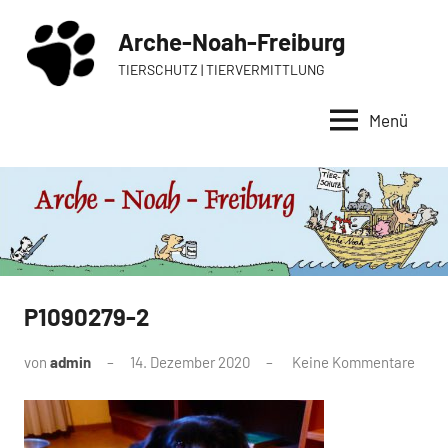
Zum
Arche-Noah-Freiburg
Inhalt
springen
TIERSCHUTZ | TIERVERMITTLUNG
Menü
P1090279-2
von
admin
14. Dezember 2020
Keine Kommentare