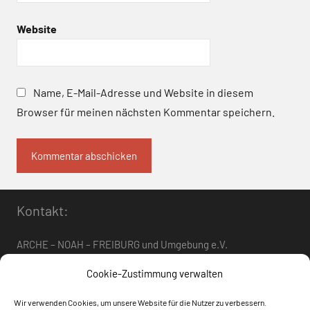
Website
Name, E-Mail-Adresse und Website in diesem
Browser für meinen nächsten Kommentar speichern.
Kontakt:
ARCHE – NOAH – FREIBURG und Umgebung e.V.
Telefon:
0761 – 4 01 12 30
oder
07662 – 9 42 06
Cookie-Zustimmung verwalten
arche-noah-freiburg[at]freenet.de
Wir verwenden Cookies, um unsere Website für die Nutzer zu verbessern.