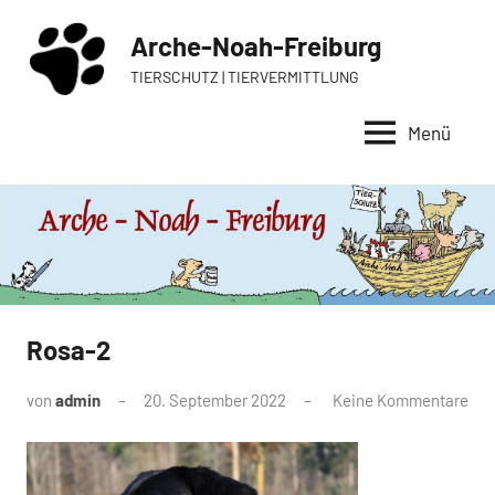
Zum
Arche-Noah-Freiburg
Inhalt
springen
TIERSCHUTZ | TIERVERMITTLUNG
Menü
Rosa-2
von
admin
20. September 2022
Keine Kommentare