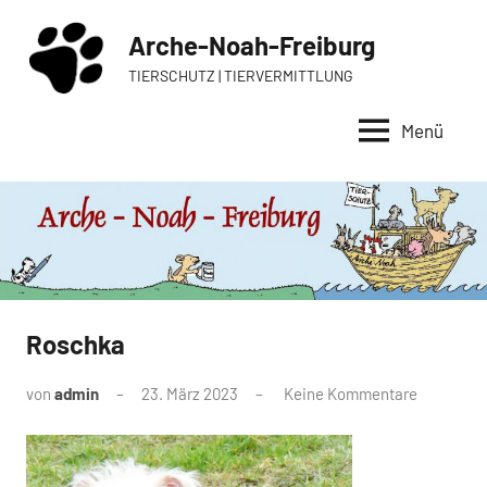
Zum
Arche-Noah-Freiburg
Inhalt
springen
TIERSCHUTZ | TIERVERMITTLUNG
Menü
Roschka
von
admin
23. März 2023
Keine Kommentare