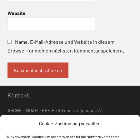
Website
Name, E-Mail-Adresse und Website in diesem
Browser für meinen nächsten Kommentar speichern.
Kontakt:
ARCHE – NOAH – FREIBURG und Umgebung e.V.
Telefon:
0761 – 4 01 12 30
oder
07662 – 9 42 06
Cookie-Zustimmung verwalten
arche-noah-freiburg[at]freenet.de
Wir verwenden Cookies, um unsere Website für die Nutzer zu verbessern.