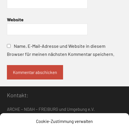
Website
Name, E-Mail-Adresse und Website in diesem
Browser für meinen nächsten Kommentar speichern.
Kontakt:
ARCHE – NOAH – FREIBURG und Umgebung e.V.
Telefon:
0761 – 4 01 12 30
oder
07662 – 9 42 06
Cookie-Zustimmung verwalten
arche-noah-freiburg[at]freenet.de