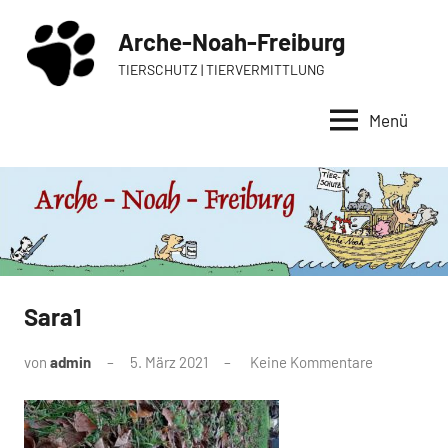
Zum
Arche-Noah-Freiburg
Inhalt
springen
TIERSCHUTZ | TIERVERMITTLUNG
Menü
Sara1
von
admin
5. März 2021
Keine Kommentare