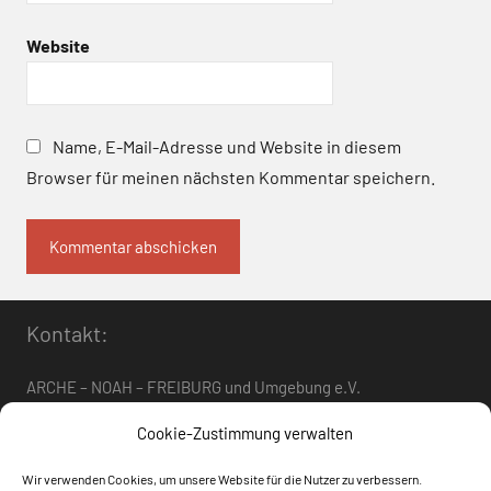
Website
Name, E-Mail-Adresse und Website in diesem
Browser für meinen nächsten Kommentar speichern.
Kontakt:
ARCHE – NOAH – FREIBURG und Umgebung e.V.
Telefon:
0761 – 4 01 12 30
oder
07662 – 9 42 06
Cookie-Zustimmung verwalten
arche-noah-freiburg[at]freenet.de
Wir verwenden Cookies, um unsere Website für die Nutzer zu verbessern.