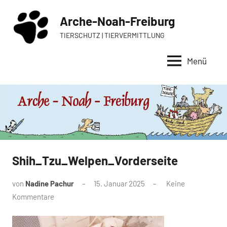
Zum
Arche-Noah-Freiburg
Inhalt
springen
TIERSCHUTZ | TIERVERMITTLUNG
Menü
Shih_Tzu_Welpen_Vorderseite
von
Nadine Pachur
15. Januar 2025
Keine
Kommentare