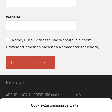
Website
Name, E-Mail-Adresse und Website in diesem
Browser für meinen nächsten Kommentar speichern.
Kontakt:
ARCHE – NOAH – FREIBURG und Umgebung e.V.
Telefon:
0761 – 4 01 12 30
oder
07662 – 9 42 06
Cookie-Zustimmung verwalten
arche-noah-freiburg[at]freenet.de