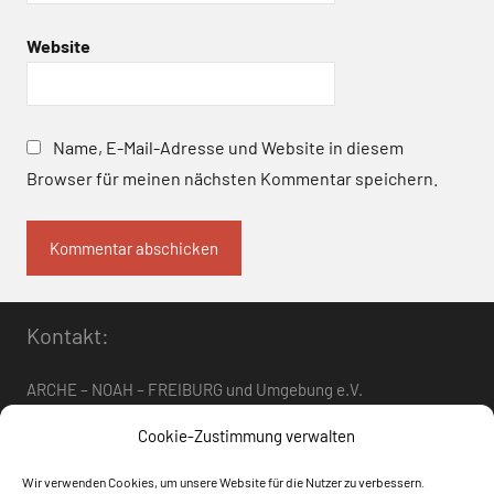
Website
Name, E-Mail-Adresse und Website in diesem
Browser für meinen nächsten Kommentar speichern.
Kontakt:
ARCHE – NOAH – FREIBURG und Umgebung e.V.
Telefon:
0761 – 4 01 12 30
oder
07662 – 9 42 06
Cookie-Zustimmung verwalten
arche-noah-freiburg[at]freenet.de
Wir verwenden Cookies, um unsere Website für die Nutzer zu verbessern.