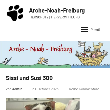
Zum
Arche-Noah-Freiburg
Inhalt
springen
TIERSCHUTZ | TIERVERMITTLUNG
Menü
Sissi und Susi 300
von
admin
29. Oktober 2023
Keine Kommentare