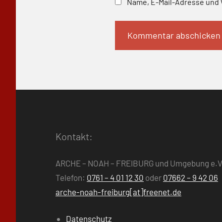
Name, E-Mail-Adresse und 
Kontakt:
ARCHE – NOAH – FREIBURG und Umgebung e.V
Telefon:
0761 – 4 01 12 30
oder
07662 – 9 42 06
arche-noah-freiburg[at]freenet.de
Datenschutz