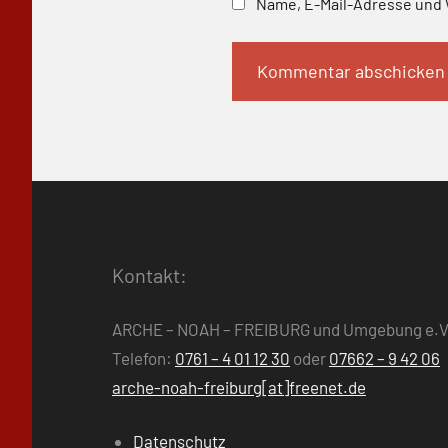
Name, E-Mail-Adresse und 
Kontakt:
ARCHE – NOAH – FREIBURG und Umgebung e.V
Telefon:
0761 – 4 01 12 30
oder
07662 – 9 42 06
arche-noah-freiburg[at]freenet.de
Datenschutz