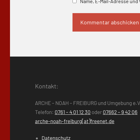
Name, E-Mail-Adresse und 
Kontakt:
ARCHE – NOAH – FREIBURG und Umgebung e.V
Telefon:
0761 – 4 01 12 30
oder
07662 – 9 42 06
arche-noah-freiburg[at]freenet.de
Datenschutz