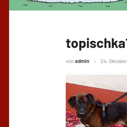
topischka
von
admin
24. Oktober