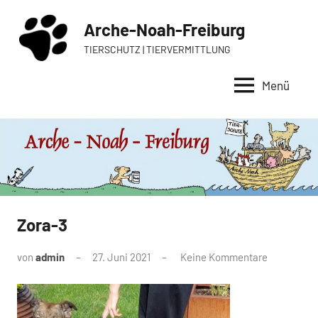
Zum
Arche-Noah-Freiburg
Inhalt
springen
TIERSCHUTZ | TIERVERMITTLUNG
Menü
Zora-3
von
admin
27. Juni 2021
Keine Kommentare