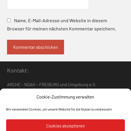
Name, E-Mail-Adresse und Website in diesem
Browser für meinen nächsten Kommentar speichern.
Kontakt:
ARCHE – NOAH – FREIBURG und Umgebung e.V.
Telefon:
0761 – 4 01 12 30
oder
07662 – 9 42 06
Cookie-Zustimmung verwalten
arche-noah-freiburg[at]freenet.de
Wir verwenden Cookies, um unsere Website für die Nutzer zu verbessern.
Datenschutz
Impressum
Cookies akzeptieren